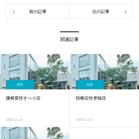
前の記事
次の記事
関連記事
疾患
疾患
腰椎変性すべり症
頚椎症性脊髄症
2025.11.14
2025.11.14