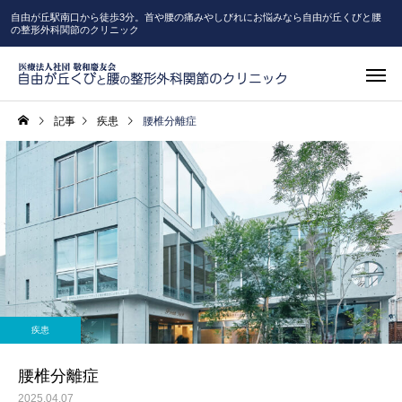
自由が丘駅南口から徒歩3分。首や腰の痛みやしびれにお悩みなら自由が丘くびと腰
の整形外科関節のクリニック
記事
疾患
腰椎分離症
高度画像診
一般整形外科
（MRI・C
疾患
リハビリテーション
ピラティ
腰椎分離症
2025.04.07