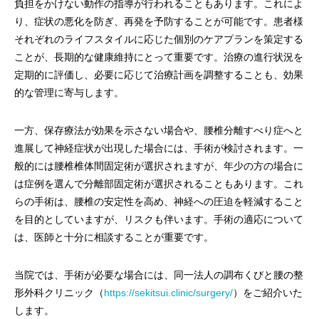
負担をかけない動作の指導が行われることもあります。これによ
り、症状の悪化を防ぎ、再発を予防することが可能です。患者様
それぞれのライフスタイルに応じた個別のケアプランを策定する
ことが、長期的な健康維持にとって重要です。治療の進行状況を
定期的に評価し、必要に応じて治療計画を調整することも、効果
的な管理に寄与します。
一方、保存療法が効果を示さない場合や、腰椎分離すべり症へと
進展して神経症状が出現した場合には、手術が検討されます。一
般的には腰椎椎体間固定術が選択されますが、年少の方の場合に
は症例を選んで分離部固定術が選択されることもあります。これ
らの手術は、腰椎の安定性を高め、神経への圧迫を軽減すること
を目的としていますが、リスクも伴います。手術の適応について
は、医師と十分に相談することが重要です。
当院では、手術が必要な場合には、同一法人の調布くびと腰の整
形外科クリニック（
https://sekitsui.clinic/surgery/
）をご紹介いた
します。