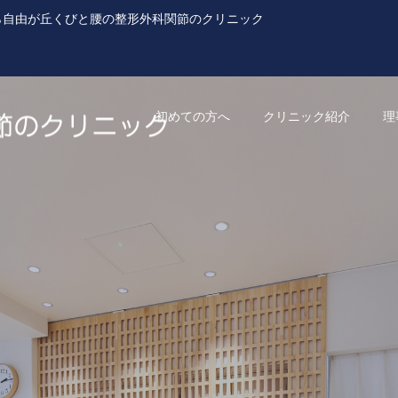
ら自由が丘くびと腰の整形外科関節のクリニック
初めての方へ
クリニック紹介
理
高度画像診断連携
脊椎疾患
（MRI・CT）
ピラティス
切らない関節治