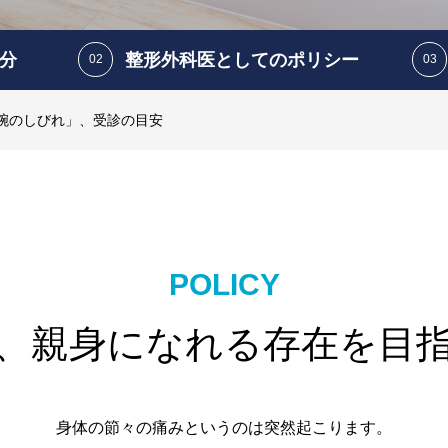
分
整形外科医としてのポリシー
付時間変更のお知らせ
付時間変更のお知らせ
腕のしびれ」、受診の目安
いですか？
徒
患者さんのお話にゆっくり丁寧に耳を
神経痛、放置は禁物です
付時間変更のお知らせ
ニ
傾けることから治療が始まると考えて
付時間変更のお知らせ
おります。肩こりや腰痛、関節痛など
の慢性的な痛みから、スポーツ障害、
関節リウマチ、骨粗鬆症など幅広く治
療を行っておりますので、お気軽にご
POLICY
相談ください。
、親身になれる存在を目
詳細はこちら
身体の節々の痛みというのは突然起こります。