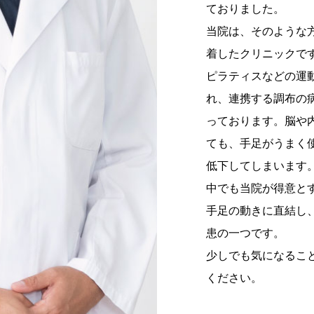
ておりました。
当院は、そのような
着したクリニックで
ピラティスなどの運
れ、連携する調布の
っております。脳や
ても、手足がうまく
低下してしまいます
中でも当院が得意と
手足の動きに直結し
患の一つです。
少しでも気になるこ
ください。