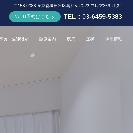
〒158-0083 東京都世田谷区奥沢5-20-22 フレア369 2F,3F
TEL：
03-6459-5383
WEB予約はこちら
事長・医師紹介
診療案内
疾患
症状
採用情報
詳細を見る
骨粗鬆症
療