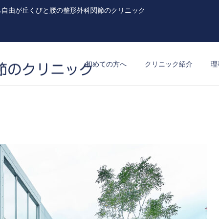
ら自由が丘くびと腰の整形外科関節のクリニック
初めての方へ
クリニック紹介
理
高度画像診断連携
脊椎疾患
（MRI・CT）
ピラティス
切らない関節治