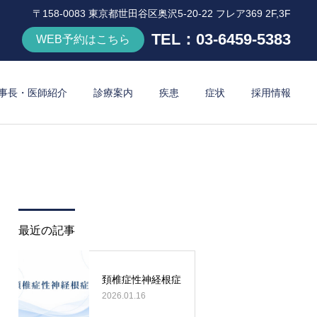
〒158-0083 東京都世田谷区奥沢5-20-22 フレア369 2F,3F
TEL：
03-6459-5383
WEB予約はこちら
事長・医師紹介
診療案内
疾患
症状
採用情報
詳細を見る
骨粗鬆症
最近の記事
頚椎症性神経根症
2026.01.16
療