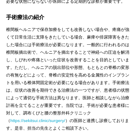
必要な状態にならないか医師による定期的な診察が重要です。
手術療法の紹介
椎間板ヘルニアで保存加療をしても改善しない場合や、疼痛が強
くて日常生活に支障をきたしている場合、麻痺や排尿障害をきた
した場合には手術療法が必要になります。一般的に行われるのは
椎間板摘出術で、ヘルニアを摘出することで神経への圧迫を解消
し、しびれや疼痛といった症状を改善することを目的としていま
す。ただし、ヘルニアの脱出部位や形態、もともとの脊椎の変形
の有無などによって、脊椎の安定性を高める金属性のインプラン
トを用いる椎体間固定術が必要になる場合があります。手術療法
は、症状の改善を期待できる治療法の一つですが、患者様の状態
によって適切な手術方法は異なります。医師と相談しながら治療
計画を立てることが重要です。当院では、手術が必要な患者様に
対して、調布くびと腰の整形外科クリニック
（
https://sekitsui.clinic/surgery/
）の医師と連携し診療しておりま
す。是非、担当の先生とよくご相談下さい。