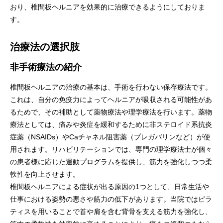
おり、椎間板ヘルニアを効果的に治療できるようにしておりま
す。
治療法の選択肢
非手術療法の紹介
椎間板ヘルニアの治療の基本は、手術を行わない保存療法です。
これは、自分の免疫力によってヘルニアが吸収される可能性があ
るためで、その補助として薬物療法や理学療法を行います。薬物
療法としては、痛みや炎症を緩和するために非ステロイド系抗炎
症薬（NSAIDs）やCaチャネル阻害薬（プレガバリンなど）が使
用されます。リハビリテーションでは、専門の理学療法士が個々
の患者様に応じた運動プログラムを提供し、筋力を強化しつつ柔
軟性を向上させます。
椎間板ヘルニアによる症状が出る原因の1つとして、日常生活や
仕事における姿勢の悪さや筋力の低下があります。当院ではピラ
ティスを用いることで首や肩を含む背骨を支える筋力を強化し、