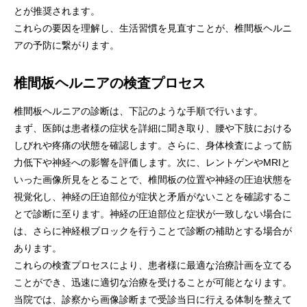
とが推奨されます。
これらの要因を理解し、生活習慣を見直すことが、椎間板ヘルニ
アの予防に繋がります。
椎間板ヘルニアの検査プロセス
椎間板ヘルニアの診断は、下記のような手順で行います。
まず、医師は患者様の症状を詳細に聞き取り、腰や下肢における
しびれや疼痛の状態を確認します。さらに、身体検査によって筋
力低下や神経への影響を評価します。次に、レントゲンやMRIと
いった画像所見をとることで、椎間板の位置や神経の圧迫状態を
視覚化し、神経の圧迫部位が症状と矛盾がないことを確認するこ
とで診断に至ります。神経の圧迫部位と症状が一致しない場合に
は、さらに神経根ブロックを行うことで診断の補助とする場合が
あります。
これらの検査プロセスにより、患者様に最適な治療計画を立てる
ことができ、迅速に適切な治療を受けることが可能となります。
当院では、診察から画像診断まで受診当日に行える体制を整えて