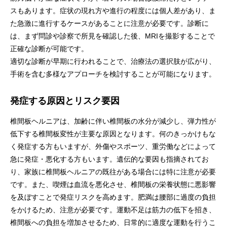
スもあります。症状の現れ方や進行の程度には個人差があり、ま
た急激に進行するケースがあることに注意が必要です。診断に
は、まず問診や診察で所見を確認した後、MRIを撮影することで
正確な診断が可能です。
適切な診断が早期に行われることで、治療法の選択肢が広がり、
手術を含む多様なアプローチを検討することが可能になります。
発症する原因とリスク要因
椎間板ヘルニアは、加齢に伴い椎間板の水分が減少し、弾力性が
低下する椎間板変性が主要な原因となります。何のきっかけもな
く発症する方もいますが、外傷やスポーツ、重労働などによって
急に発症・悪化する方もいます。遺伝的な要因も指摘されてお
り、家族に椎間板ヘルニアの既往がある場合には特に注意が必要
です。また、喫煙は血流を悪化させ、椎間板の栄養状態に悪影響
を及ぼすことで発症リスクを高めます。肥満は腰部に過度の負担
をかけるため、注意が必要です。運動不足は筋力の低下を招き、
椎間板への負担を増加させるため、日常的に適度な運動を行うこ