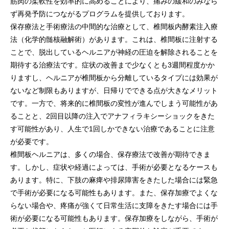
筋肉の柔軟性を効率的に高めることにより、痛みの緩和のみなら
ず再発予防につながるプログラムを提供しております。
保存療法と手術療法の中間的な治療として、椎間板内酵素注入療
法（化学的髄核融解術）があります。これは、椎間板に注射する
ことで、脱出しているヘルニアが神経の圧迫を解除されることを
期待する治療法です。症状の改善まで少なくとも3週間程度かか
りますし、ヘルニアが椎間板から分離しているタイプには効果が
ないなど制限もありますが、日帰りでできる点が大きなメリット
です。一方で、将来的に椎間板の変性が進んでしまう可能性があ
ることと、2回目以降の注入でアナフィラキシーショックをきた
す可能性があり、人生で1回しかできない治療であることに注意
が必要です。
椎間板ヘルニアは、多くの場合、保存療法で改善が期待できま
す。しかし、症状や経過によっては、手術が必要となるケースも
あります。特に、下肢の麻痺や排尿障害をきたした場合には緊急
で手術が必要になる可能性もあります。また、保存加療でよくな
らない場合や、疼痛が強くて日常生活に支障をきたす場合には手
術が必要になる可能性もあります。保存加療をしながら、手術が