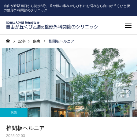
自由が丘駅南口から徒歩3分。首や腰の痛みやしびれにお悩みなら自由が丘くびと腰
の整形外科関節のクリニック
記事
疾患
椎間板ヘルニア
高度画像診
一般整形外科
（MRI・C
疾患
リハビリテーション
ピラティ
椎間板ヘルニア
2025.02.03