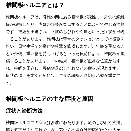
椎間板ヘルニアとは？
椎間板ヘルニアは、脊椎の間にある椎間板が変性し、外側の線維
輪が破損したり、内部の髄核が突出することによって生じる病態
です。神経が圧迫され、下肢のしびれや疼痛といった症状が出現
することがあります。椎間板は背骨のクッションとしての役割を
担い、日常生活での動作や衝撃を吸収しますが、年齢を重ねるこ
とや外傷、重い物を持ち上げるといった負荷により、椎間板が損
傷することがあります。その結果、椎間板が正常な位置からず
れ、神経を圧迫し、腰痛や足のしびれなどの症状が現れます。
症状の進行を防ぐためには、早期の診断と適切な治療が重要で
す。
椎間板ヘルニアの主な症状と原因
症状と診断方法
椎間板ヘルニアの症状は多岐にわたります。足のしびれや疼痛、
筋力低下が主な症状ですが、若い方の場合は腰痛だけというケー