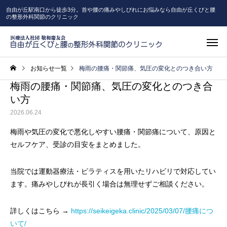
自由が丘駅南口から徒歩3分。首や腰の痛みやしびれにお悩みなら自由が丘くびと腰
の整形外科関節のクリニック
お知らせ一覧
梅雨の腰痛・関節痛、気圧の変化とのつき合い方
梅雨の腰痛・関節痛、気圧の変化とのつき合
い方
2026.06.24
梅雨や気圧の変化で悪化しやすい腰痛・関節痛について、原因と
高度画像診
一般整形外科
セルフケア、受診の目安をまとめました。
（MRI・C
当院では運動器療法・ピラティスを用いたリハビリで対応してい
ます。痛みやしびれが長引く場合は無理せずご相談ください。
リハビリテーション
ピラティ
詳しくはこちら →
https://seikeigeka.clinic/2025/03/07/腰痛につ
いて/