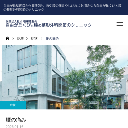
自由が丘駅南口から徒歩3分。首や腰の痛みやしびれにお悩みなら自由が丘くびと腰
の整形外科関節のクリニック
記事
症状
腰の痛み
高度画像診
一般整形外科
（MRI・C
症状
リハビリテーション
ピラティ
腰の痛み
2026.01.16